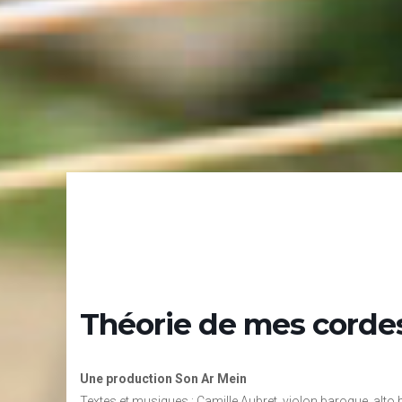
Théorie de mes corde
Une production Son Ar Mein
Textes et musiques : Camille Aubret, violon baroque, alto