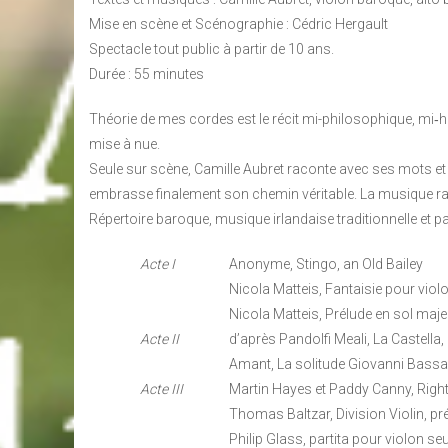
Mise en scène et Scénographie : Cédric Hergault
Spectacle tout public à partir de 10 ans.
Durée : 55 minutes
Théorie de mes cordes est le récit mi-philosophique, mi‑h
mise à nue.
Seule sur scène, Camille Aubret raconte avec ses mots et
embrasse finalement son chemin véritable. La musique raco
Répertoire baroque, musique irlandaise traditionnelle et pa
Acte I
Anonyme, Stingo, an Old Bailey
Nicola Matteis, Fantaisie pour viol
Nicola Matteis, Prélude en sol majeu
Acte II
d’après Pandolfi Meali, La Castell
Amant, La solitude Giovanni Bassa
Acte III
Martin Hayes et Paddy Canny, Righ
Thomas Baltzar, Division Violin, pr
Philip Glass, partita pour violon s