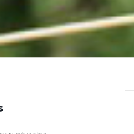
s
 baroque, violon moderne.