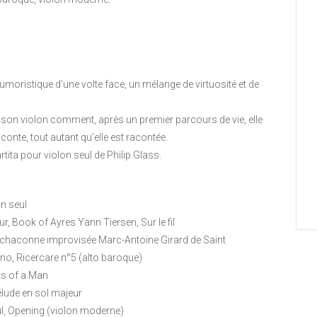
umoristique d’une volte face, un mélange de virtuosité et de
 son violon comment, après un premier parcours de vie, elle
nte, tout autant qu’elle est racontée.
rtita pour violon seul de Philip Glass.
on seul
r, Book of Ayres Yann Tiersen, Sur le fil
a, chaconne improvisée Marc-Antoine Girard de Saint
no, Ricercare n°5 (alto baroque)
ts of a Man
élude en sol majeur
eul, Opening (violon moderne)