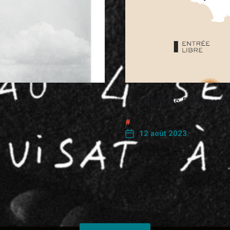
p-Sizun
Les Escales Baroques
12 août 2023