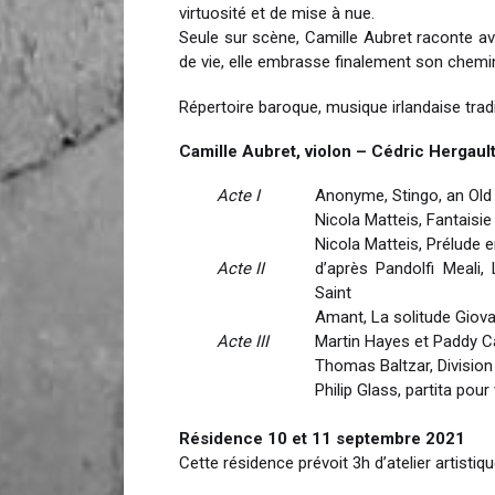
virtuosité et de mise à nue.
Seule sur scène, Camille Aubret raconte 
de vie, elle embrasse finalement son chemin
Répertoire baroque, musique irlandaise tradit
Camille Aubret, violon – Cédric Hergaul
Acte I
Anonyme, Stingo, an Old 
Nicola Matteis, Fantaisie
Nicola Matteis, Prélude e
Acte II
d’après Pandolfi Meali,
Saint
Amant, La solitude Giova
Acte III
Martin Hayes et Paddy C
Thomas Baltzar, Division 
Philip Glass, partita pou
Résidence 10 et 11 septembre 2021
Cette résidence prévoit 3h d’atelier artisti