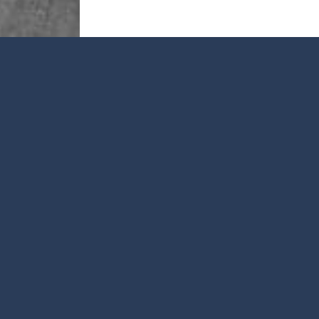
26 rue du docteur Neïs, 29790 P
07 82 55 74 17