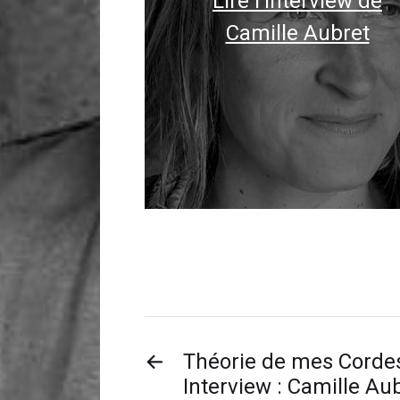
Lire l’interview de
Camille Aubret
←
Théorie de mes Corde
Interview : Camille Au