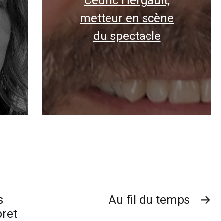
Cédric Hergault,
metteur en scène
du spectacle
s
Au fil du temps
→
bret