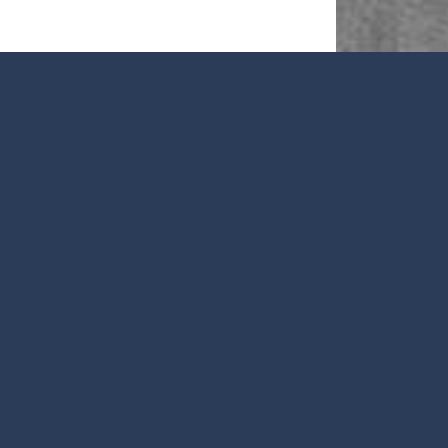
e
r être générateur de lien social en proposant d’une
ù des rencontres et des relations puissent se nouer, et
 d’actions, d’activités, tout au long de l’année,
 croiser et de travailler ensemble sur des projets