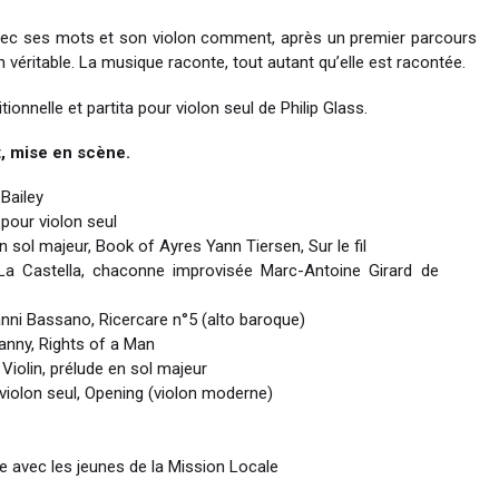
avec ses mots et son violon comment, après un premier parcours
 véritable. La musique raconte, tout autant qu’elle est racontée.
ionnelle et partita pour violon seul de Philip Glass.
t, mise en scène.
Bailey
 pour violon seul
n sol majeur, Book of Ayres Yann Tiersen, Sur le fil
 La Castella, chaconne improvisée Marc-Antoine Girard de
nni Bassano, Ricercare n°5 (alto baroque)
anny, Rights of a Man
Violin, prélude en sol majeur
r violon seul, Opening (violon moderne)
que avec les jeunes de la Mission Locale